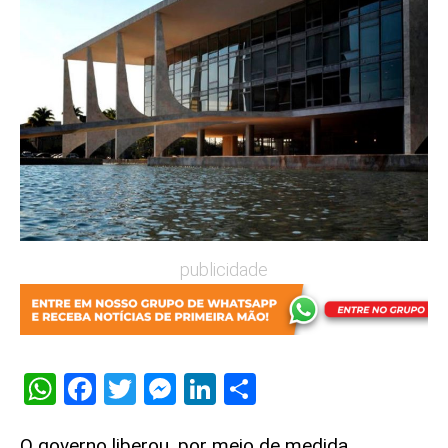
publicidade
WhatsApp
Facebook
Twitter
Messenger
LinkedIn
Share
O governo liberou, por meio de medida