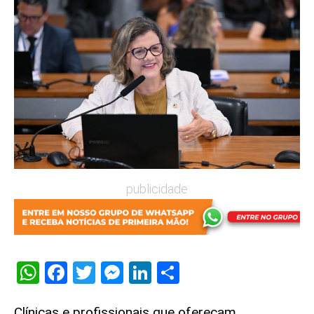
publicidade
WhatsApp
Facebook
Twitter
Messenger
LinkedIn
Share
Clínicas e profissionais que ofereçam