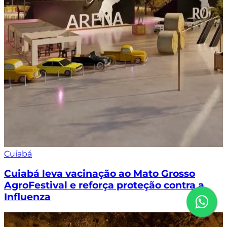
Cuiabá
Cuiabá leva vacinação ao Mato Grosso
AgroFestival e reforça proteção contra a
Influenza