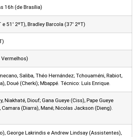
s 16h (de Brasília)
 e 51′ 2ºT), Bradley Barcola (37′ 2ºT)
T)
 Vermelhos)
ecano, Saliba, Théo Hernández; Tchouaméni, Rabiot,
a), Doué (Cherki); Mbappé. Técnico: Luís Enrique.
ly, Niakhaté, Diouf; Gana Gueye (Ciss), Pape Gueye
, Camara (Diarra), Mané; Nicolas Jackson (Dieng).
ro), George Lakrindis e Andrew Lindsay (Assistentes),