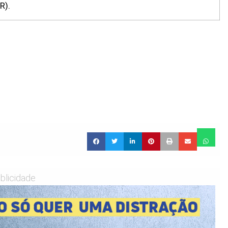
R).
blicidade