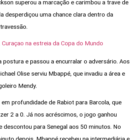
ckson superou a marcação e carimbou a trave de
nda desperdiçou uma chance clara dentro da
travessão.
la Curaçao na estreia da Copa do Mundo
 postura e passou a encurralar o adversário. Aos
ichael Olise serviu Mbappé, que invadiu a área e
goleiro Mendy.
 em profundidade de Rabiot para Barcola, que
azer 2 a 0. Já nos acréscimos, o jogo ganhou
 descontou para Senegal aos 50 minutos. No
minuto depois, Mbappé recebeu na intermediária e