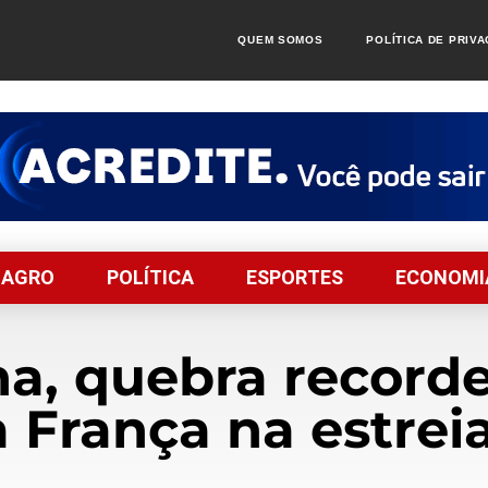
QUEM SOMOS
POLÍTICA DE PRIV
AGRO
POLÍTICA
ESPORTES
ECONOMI
ha, quebra record
a França na estre