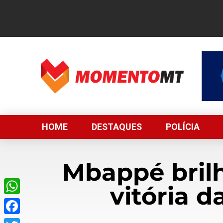
HOME
DESTAQUES
POLÍCIA
Mbappé bril
vitória d
WhatsApp
Facebook