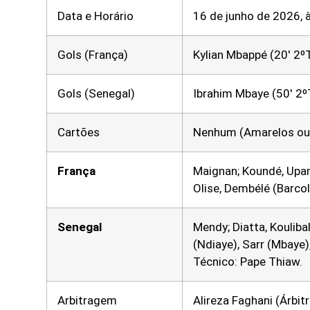
Data e Horário
16 de junho de 2026, à
Gols (França)
Kylian Mbappé (20′ 2ºT
Gols (Senegal)
Ibrahim Mbaye (50′ 2º
Cartões
Nenhum (Amarelos ou
França
Maignan; Koundé, Upam
Olise, Dembélé (Barcol
Senegal
Mendy; Diatta, Kouliba
(Ndiaye), Sarr (Mbaye)
Técnico: Pape Thiaw.
Arbitragem
Alireza Faghani (Árbit