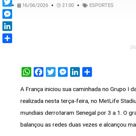
16/06/2026
21:00
ESPORTES
Twitter
Messenger
LinkedIn
pu
Share
WhatsApp
Facebook
Twitter
Messenger
LinkedIn
Share
A França iniciou sua caminhada no Grupo I d
realizada nesta terça-feira, no MetLife Sta
mundiais derrotaram Senegal por 3 a 1. O gr
balançou as redes duas vezes e alcançou mar