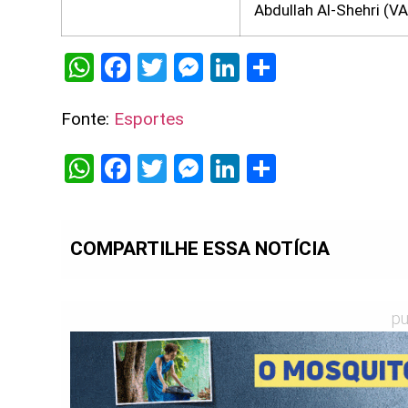
Abdullah Al-Shehri (VA
WhatsApp
Facebook
Twitter
Messenger
LinkedIn
Share
Fonte:
Esportes
WhatsApp
Facebook
Twitter
Messenger
LinkedIn
Share
COMPARTILHE ESSA NOTÍCIA
pu