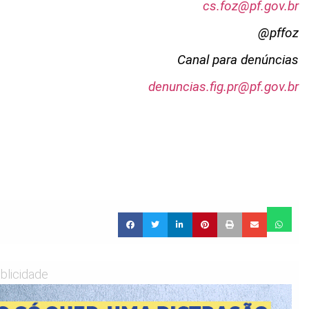
cs.foz@pf.gov.br
@pffoz
Canal para denúncias
denuncias.fig.pr@pf.gov.br
blicidade