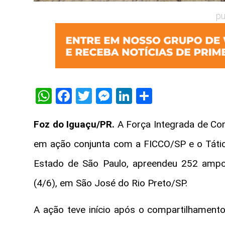
pu
WhatsApp
Facebook
Twitter
Messenger
LinkedIn
Share
Foz do Iguaçu/PR.
A Força Integrada de Co
em ação conjunta com a FICCO/SP e o Tático
Estado de São Paulo, apreendeu 252 ampol
(4/6), em São José do Rio Preto/SP.
A ação teve início após o compartilhamento