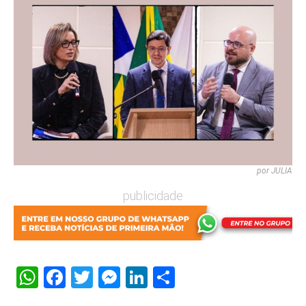
por JULIA
publicidade
WhatsApp
Facebook
Twitter
Messenger
LinkedIn
Share