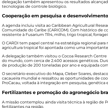
delegação também apresentou os resultados alcançado
tecnologias de controle biológico.
Cooperação em pesquisa e desenvolviment
A agenda incluiu visita ao Caribbean Agricultural Rese
Comunidade do Caribe (CARICOM). Com histórico de co
resistente à Fusarium TR4, milho, trigo tropical, forra
O CARDI tem papel central na estratégia regional para
agricultura tropical foi apontada como uma importante 
A delegação também visitou o Cocoa Research Centre (
do mundo, com cerca de 2.400 acessos genéticos. Duran
de produção de 200 toneladas por ano e equipada com 
O secretário-executivo do Mapa, Cleber Soares, destaco
cacaueira mundial e ressaltou as oportunidades de coo
ProCacau, voltada à integração em pesquisa,
genética
Fertilizantes e promoção do agronegócio bra
A missão contemplou ainda visita técnica à região de P
fertilizantes
na
região
.