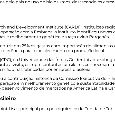
s pelo país no uso de bioinsumos, destacando os cerc
o
arch and Development Institute (CARDI), instituição regi
operação com a Embrapa, o instituto identificou nova
geiras e melhoramento genético da raça ovina Berganês.
 reduzir em 25% os gastos com importação de alimentos a
referência para o fortalecimento da produção local.
CRC), da Universidade das Índias Ocidentais, que abri
te a visita, os representantes brasileiros conheceram a
máquinas fabricadas por empresa brasileira.
u a contribuição histórica da Comissão Executiva do Pla
peração em melhoramento genético e sustentabilidade. T
e
desenvolvimento
de mercados
na
América Latina e Car
sileiro
oint Lisas, principal polo petroquímico de Trinidad e To