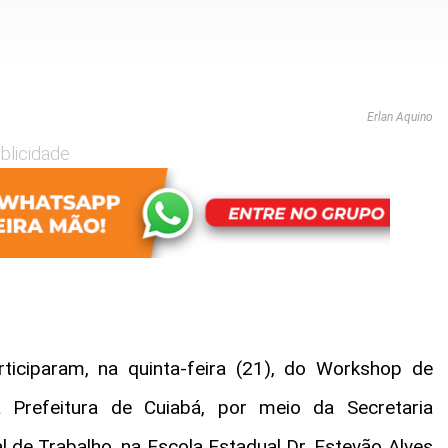
Erlan Aquino
blicidade
iciparam, na quinta-feira (21), do Workshop de
 Prefeitura de Cuiabá, por meio da Secretaria
l de Trabalho, na Escola Estadual Dr. Estevão Alves