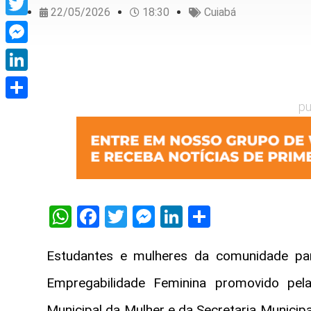
22/05/2026
18:30
Cuiabá
Twitter
Messenger
LinkedIn
pu
Share
WhatsApp
Facebook
Twitter
Messenger
LinkedIn
Share
Estudantes e mulheres da comunidade part
Empregabilidade Feminina promovido pela
Municipal da Mulher e da Secretaria Municipa