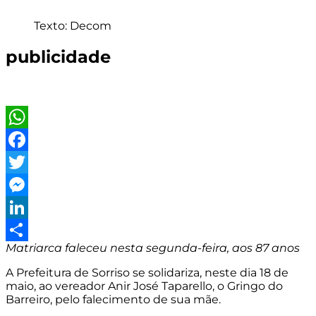
Texto: Decom
publicidade
WhatsApp
Facebook
Twitter
Messenger
LinkedIn
Matriarca faleceu nesta segunda-feira, aos 87 anos
Share
A Prefeitura de Sorriso se solidariza, neste dia 18 de
maio, ao vereador Anir José Taparello, o Gringo do
Barreiro, pelo falecimento de sua mãe.