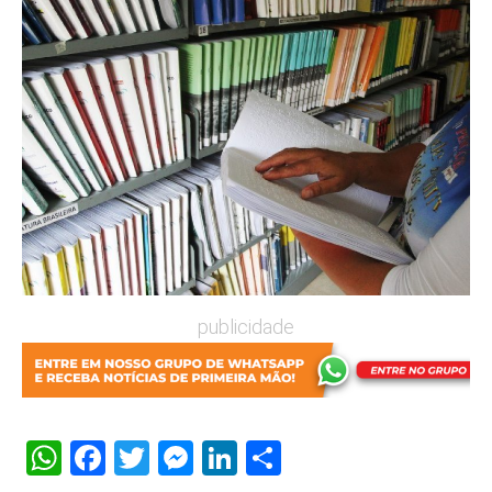
publicidade
WhatsApp
Facebook
Twitter
Messenger
LinkedIn
Share