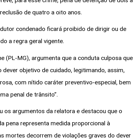
revê, para esse crime, pena de detenção de dois a
reclusão de quatro a oito anos.
utor condenado ficará proibido de dirigir ou de
o a regra geral vigente.
ne (PL-MG), argumenta que a conduta culposa que
 dever objetivo de cuidado, legitimando, assim,
rosa, com nítido caráter preventivo-especial, bem
ma penal de trânsito”.
eu os argumentos da relatora e destacou que o
o da pena representa medida proporcional à
tas mortes decorrem de violações graves do dever