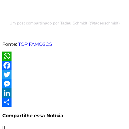
Um post compartilhado por Tadeu Schmidt (@tadeuschmidt)
Fonte:
TOP FAMOSOS
WhatsApp
Facebook
Twitter
Messenger
LinkedIn
Share
Compartilhe essa Notícia