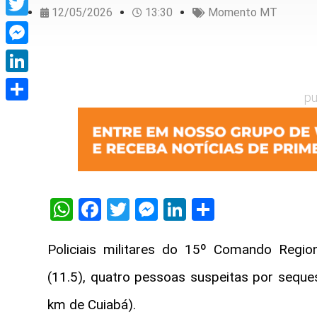
12/05/2026
13:30
Momento MT
Twitter
Messenger
LinkedIn
pu
Share
WhatsApp
Facebook
Twitter
Messenger
LinkedIn
Share
Policiais militares do 15º Comando Regio
(11.5), quatro pessoas suspeitas por seque
km de Cuiabá).