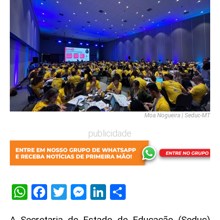
Moa Nogueira | Seduc-MT
publicidade
WhatsApp
Facebook
Twitter
Messenger
LinkedIn
Share
A Secretaria de Estado de Educação (Seduc)