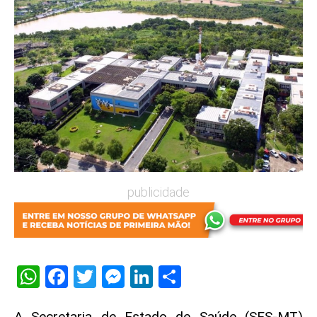
publicidade
WhatsApp
Facebook
Twitter
Messenger
LinkedIn
Share
A Secretaria de Estado de Saúde (SES-MT)