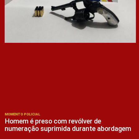
MOMENTO POLICIAL
Homem é preso com revólver de
numeração suprimida durante abordagem