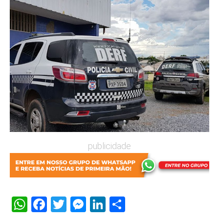
publicidade
WhatsApp
Facebook
Twitter
Messenger
LinkedIn
Share