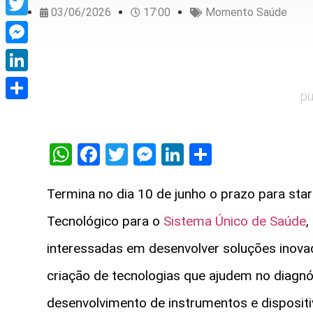
03/06/2026
17:00
Momento Saúde
Twitter
Messenger
LinkedIn
pu
Share
WhatsApp
Facebook
Twitter
Messenger
LinkedIn
Share
Termina no dia 10 de junho o prazo para sta
Tecnológico para o
Sistema Único de Saúde
,
interessadas em desenvolver soluções inovad
criação de tecnologias que ajudem no diagn
desenvolvimento de instrumentos e disposit