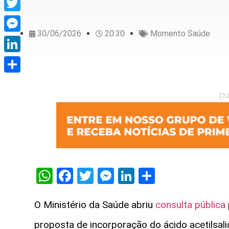
Twitter
30/06/2026
20:30
Momento Saúde
Messenger
LinkedIn
Share
pu
WhatsApp
Facebook
Twitter
Messenger
LinkedIn
Share
O Ministério da Saúde abriu
consulta pública
proposta de incorporação do ácido acetilsal