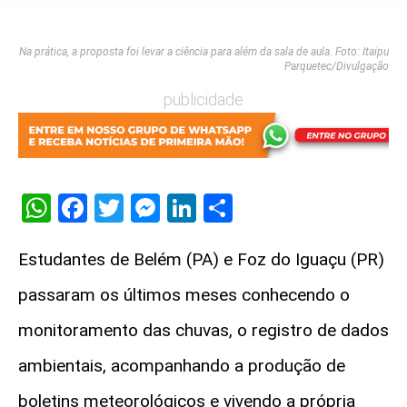
Na prática, a proposta foi levar a ciência para além da sala de aula. Foto: Itaipu
Parquetec/Divulgação
publicidade
WhatsApp
Facebook
Twitter
Messenger
LinkedIn
Share
Estudantes de Belém (PA) e Foz do Iguaçu (PR)
passaram os últimos meses conhecendo o
monitoramento das chuvas, o registro de dados
ambientais, acompanhando a produção de
boletins meteorológicos e vivendo a própria