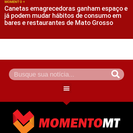
MOMENTO +
Canetas emagrecedoras ganham espaço e
já podem mudar hábitos de consumo em
bares e restaurantes de Mato Grosso