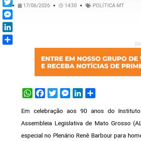
17/06/2026
14:30
POLÍTICA MT
Twitter
Messenger
LinkedIn
pu
Share
WhatsApp
Facebook
Twitter
Messenger
LinkedIn
Share
Em celebração aos 90 anos do Instituto B
Assembleia Legislativa de Mato Grosso (AL
especial no Plenário Renê Barbour para home