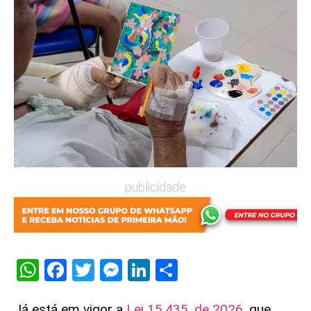
publicidade
WhatsApp
Facebook
Twitter
Messenger
LinkedIn
Share
Já está em vigor a
Lei 15.435, de 2026
, que