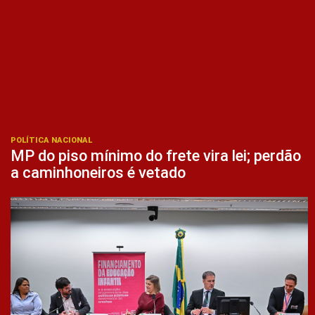
POLÍTICA NACIONAL
MP do piso mínimo do frete vira lei; perdão
a caminhoneiros é vetado