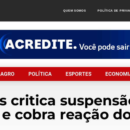
QUEM SOMOS
POLÍTICA DE PRIV
AGRO
POLÍTICA
ESPORTES
ECONOMI
as critica suspensã
 e cobra reação d