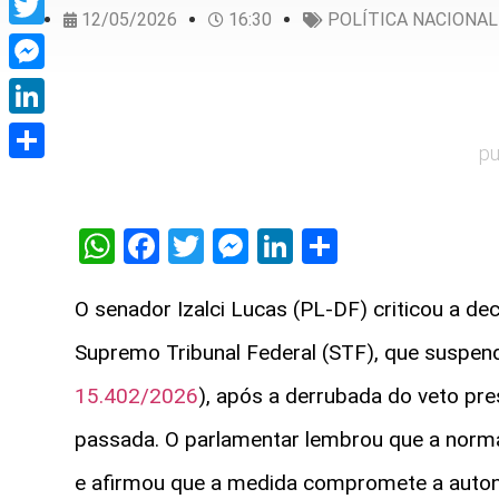
12/05/2026
16:30
POLÍTICA NACIONAL
Twitter
Messenger
LinkedIn
pu
Share
WhatsApp
Facebook
Twitter
Messenger
LinkedIn
Share
O senador Izalci Lucas (PL-DF) criticou a de
Supremo Tribunal Federal (STF), que suspend
15.402/2026
), após a derrubada do veto pr
passada. O parlamentar lembrou que a norma
e afirmou que a medida compromete a autono