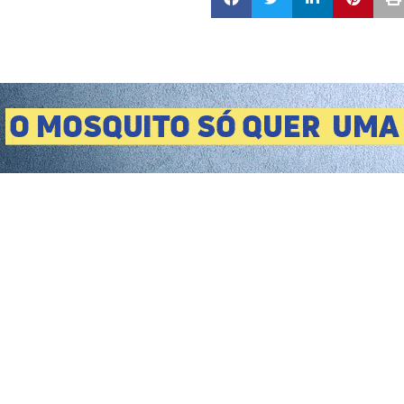
ilho Henry no aniversário
’
idados da balança