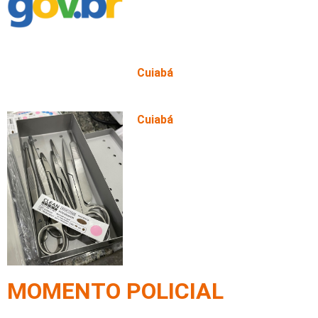
Cuiabá
Alunos e familiares se reenc
legado de Masanobu Kazuray
Cuiabá
Cuiabá reforça atendimento n
kits para pequenas cirurgias
MOMENTO POLICIAL