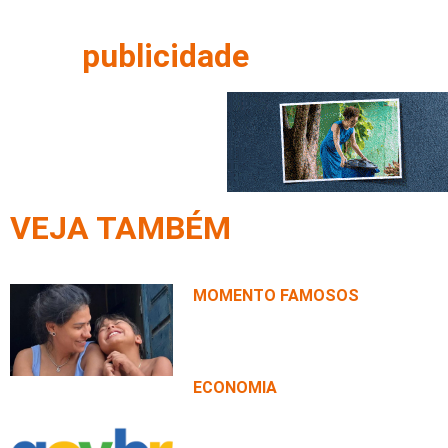
publicidade
VEJA TAMBÉM
MOMENTO FAMOSOS
Simone Mendes se declara ao f
de 12 anos do menino: ‘Milagre
ECONOMIA
MDIC divulga os dados consol
comercial de julho de 2026