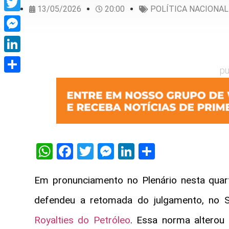
13/05/2026
20:00
POLÍTICA NACIONAL
Twitter
Messenger
LinkedIn
pu
Share
WhatsApp
Facebook
Twitter
Messenger
LinkedIn
Share
Em pronunciamento no Plenário nesta quart
defendeu a retomada do julgamento, no S
Royalties do Petróleo
. Essa norma alterou 