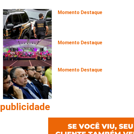
Momento Destaque
APROMAT manifesta apoio a p
atuação técnica após Operaçã
Momento Destaque
Circuito Fazenda Rosa estreia
programação de palestras e i
atividades do agronegócio
Momento Destaque
Taques diz que “não vai desist
Mendes após operação da PF
publicidade