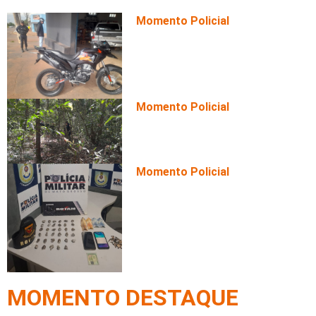
Momento Policial
Motociclista é flagrado em al
TCO por direção perigosa
Momento Policial
Homem é encontrado morto de
mata com marcas de tiros
Momento Policial
Trio é preso com 70 porções 
perseguição da Rotam
MOMENTO DESTAQUE