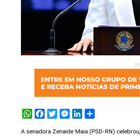
pu
WhatsApp
Facebook
Twitter
Messenger
LinkedIn
Share
A senadora Zenaide Maia (PSD-RN) celebrou,