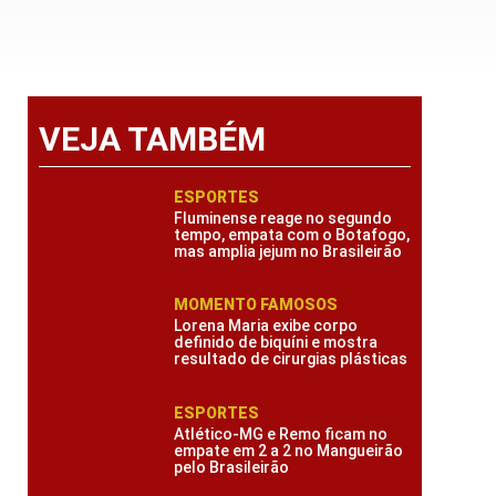
VEJA TAMBÉM
ESPORTES
Fluminense reage no segundo
tempo, empata com o Botafogo,
mas amplia jejum no Brasileirão
MOMENTO FAMOSOS
Lorena Maria exibe corpo
definido de biquíni e mostra
resultado de cirurgias plásticas
ESPORTES
Atlético-MG e Remo ficam no
empate em 2 a 2 no Mangueirão
pelo Brasileirão