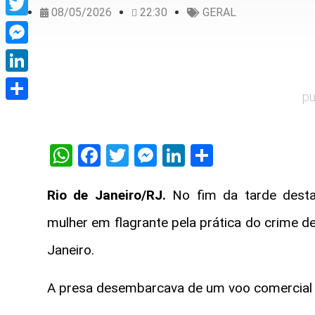
08/05/2026
22:30
GERAL
Twitter
Messenger
LinkedIn
pu
Share
WhatsApp
Facebook
Twitter
Messenger
LinkedIn
Share
Rio de Janeiro/RJ.
No fim da tarde desta 
mulher em flagrante pela prática do crime d
Janeiro.
A presa desembarcava de um voo comercial 