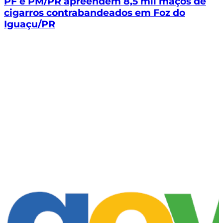
PF e PM/PR apreendem 8,5 mil maços de
cigarros contrabandeados em Foz do
Iguaçu/PR