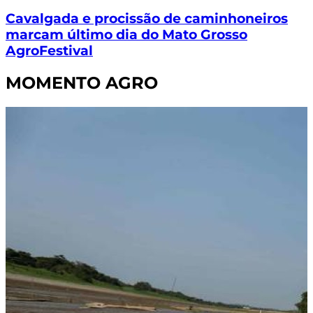
Cavalgada e procissão de caminhoneiros
marcam último dia do Mato Grosso
AgroFestival
MOMENTO AGRO