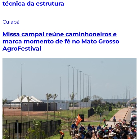
técnica da estrutura
Cuiabá
Missa campal reúne caminhoneiros e
marca momento de fé no Mato Grosso
AgroFestival