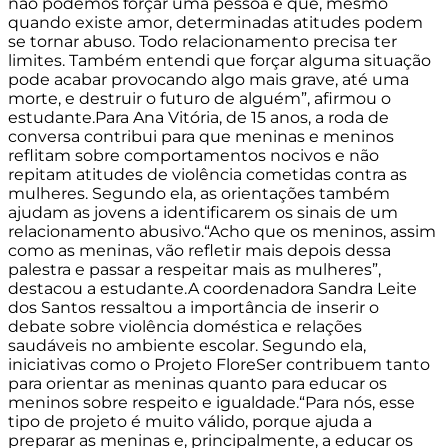
não podemos forçar uma pessoa e que, mesmo
quando existe amor, determinadas atitudes podem
se tornar abuso. Todo relacionamento precisa ter
limites. Também entendi que forçar alguma situação
pode acabar provocando algo mais grave, até uma
morte, e destruir o futuro de alguém”, afirmou o
estudante.Para Ana Vitória, de 15 anos, a roda de
conversa contribui para que meninas e meninos
reflitam sobre comportamentos nocivos e não
repitam atitudes de violência cometidas contra as
mulheres. Segundo ela, as orientações também
ajudam as jovens a identificarem os sinais de um
relacionamento abusivo.“Acho que os meninos, assim
como as meninas, vão refletir mais depois dessa
palestra e passar a respeitar mais as mulheres”,
destacou a estudante.A coordenadora Sandra Leite
dos Santos ressaltou a importância de inserir o
debate sobre violência doméstica e relações
saudáveis no ambiente escolar. Segundo ela,
iniciativas como o Projeto FloreSer contribuem tanto
para orientar as meninas quanto para educar os
meninos sobre respeito e igualdade.“Para nós, esse
tipo de projeto é muito válido, porque ajuda a
preparar as meninas e, principalmente, a educar os