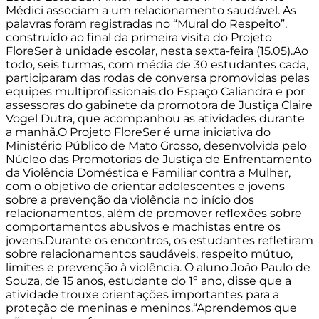
Médici associam a um relacionamento saudável. As
palavras foram registradas no “Mural do Respeito”,
construído ao final da primeira visita do Projeto
FloreSer à unidade escolar, nesta sexta-feira (15.05).Ao
todo, seis turmas, com média de 30 estudantes cada,
participaram das rodas de conversa promovidas pelas
equipes multiprofissionais do Espaço Caliandra e por
assessoras do gabinete da promotora de Justiça Claire
Vogel Dutra, que acompanhou as atividades durante
a manhã.O Projeto FloreSer é uma iniciativa do
Ministério Público de Mato Grosso, desenvolvida pelo
Núcleo das Promotorias de Justiça de Enfrentamento
da Violência Doméstica e Familiar contra a Mulher,
com o objetivo de orientar adolescentes e jovens
sobre a prevenção da violência no início dos
relacionamentos, além de promover reflexões sobre
comportamentos abusivos e machistas entre os
jovens.Durante os encontros, os estudantes refletiram
sobre relacionamentos saudáveis, respeito mútuo,
limites e prevenção à violência. O aluno João Paulo de
Souza, de 15 anos, estudante do 1º ano, disse que a
atividade trouxe orientações importantes para a
proteção de meninas e meninos.“Aprendemos que