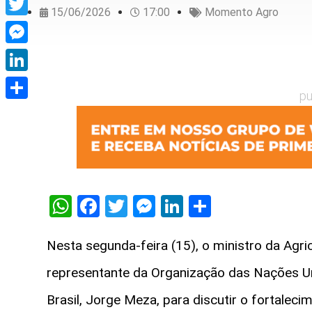
15/06/2026
17:00
Momento Agro
Twitter
Messenger
LinkedIn
pu
Share
WhatsApp
Facebook
Twitter
Messenger
LinkedIn
Share
Nesta segunda-feira (15), o ministro da Agri
representante da Organização das Nações Uni
Brasil, Jorge Meza, para discutir o fortalec