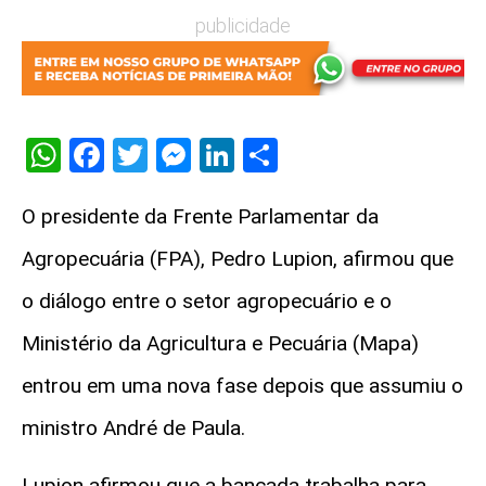
publicidade
WhatsApp
Facebook
Twitter
Messenger
LinkedIn
Share
O presidente da
Frente Parlamentar da
Agropecuária
(FPA),
Pedro Lupion
, afirmou que
o diálogo entre o setor agropecuário e o
Ministério da Agricultura e Pecuária
(Mapa)
entrou em uma nova fase depois que assumiu o
ministro
André de Paula
.
Lupion afirmou que a bancada trabalha para