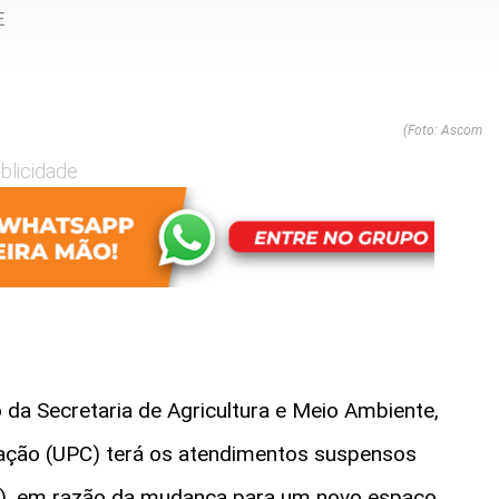
E
(Foto: Ascom
blicidade
 da Secretaria de Agricultura e Meio Ambiente,
ação (UPC) terá os atendimentos suspensos
14), em razão da mudança para um novo espaço.