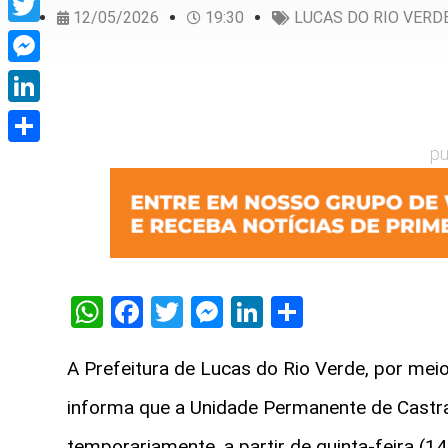
12/05/2026
19:30
LUCAS DO RIO VERD
Twitter
Messenger
LinkedIn
pu
Share
WhatsApp
Facebook
Twitter
Messenger
LinkedIn
Share
A Prefeitura de Lucas do Rio Verde, por meio
informa que a Unidade Permanente de Castr
temporariamente, a partir de quinta-feira (