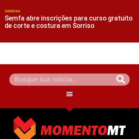
SORRISO
Semfa abre inscrições para curso gratuito
de corte e costura em Sorriso