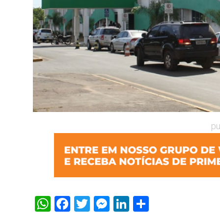
pu
WhatsApp
Facebook
Twitter
Messenger
LinkedIn
Share