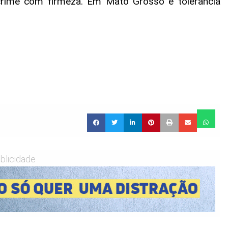
rime com firmeza. Em Mato Grosso é tolerância
blicidade