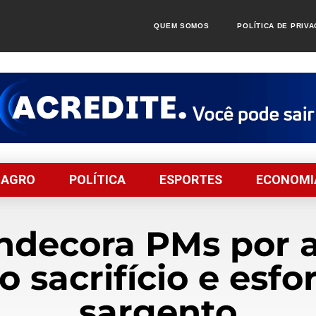
QUEM SOMOS
POLÍTICA DE PRIV
AGRO
POLÍTICA
ESPORTES
ECONOMI
decora PMs por a
o sacrifício e esfo
sargento