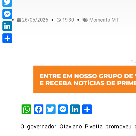
Twitter
26/05/2026
19:30
Momento MT
Messenger
LinkedIn
Share
pu
WhatsApp
Facebook
Twitter
Messenger
LinkedIn
Share
O governador Otaviano Pivetta promoveu do