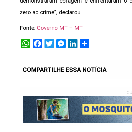
demonstraram coragem e enfrentaram o c
zero ao crime”, declarou.
Fonte:
Governo MT – MT
WhatsApp
Facebook
Twitter
Messenger
LinkedIn
Share
COMPARTILHE ESSA NOTÍCIA
pu