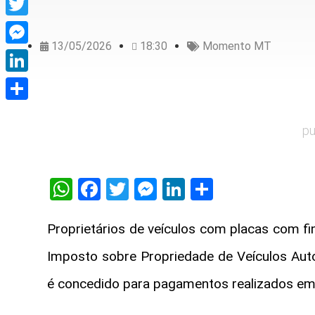
Twitter
13/05/2026
18:30
Momento MT
Messenger
LinkedIn
Share
pu
WhatsApp
Facebook
Twitter
Messenger
LinkedIn
Share
Proprietários de veículos com placas com fin
Imposto sobre Propriedade de Veículos Aut
é concedido para pagamentos realizados em 