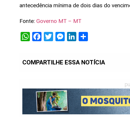
antecedência mínima de dois dias do vencimen
Fonte:
Governo MT – MT
WhatsApp
Facebook
Twitter
Messenger
LinkedIn
Share
COMPARTILHE ESSA NOTÍCIA
pu