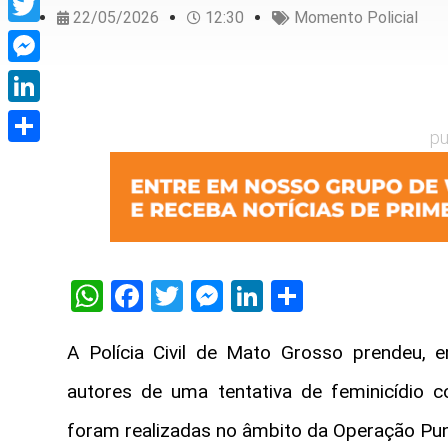
22/05/2026
12:30
Momento Policial
Twitter
Messenger
LinkedIn
pu
Share
WhatsApp
Facebook
Twitter
Messenger
LinkedIn
Share
A Polícia Civil de Mato Grosso prendeu, e
autores de uma tentativa de feminicídio 
foram realizadas no âmbito da Operação Pun