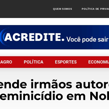
QUEM SOMOS
POLÍTICA DE PRIV
AGRO
POLÍTICA
ESPORTES
ECONOMI
prende irmãos autor
feminicídio em No