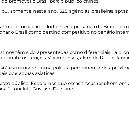
 de promover o Brasil para o público chinês.
ou, somente neste ano, 325 agências brasileiras aptas 
verno já começam a fortalecer a presença do Brasil no 
ionar o Brasil como destino competitivo no cenário intern
 destinos têm sido apresentadas como diferenciais na pro
Pantanal e os Lençóis Maranhenses, além de Rio de Janeir
está estruturando uma política permanente de aproxima
pais operadoras asiáticas.
 esse público. Esperamos que essas trocas resultem em 
nal”, concluiu Gustavo Feliciano.