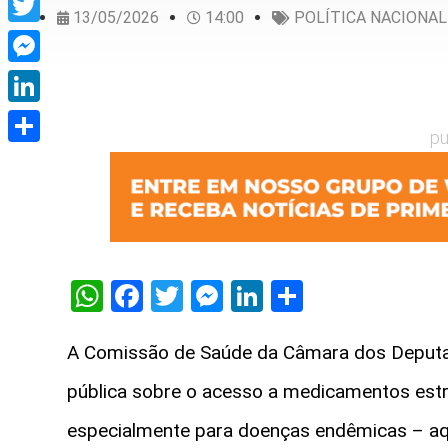
13/05/2026
14:00
POLÍTICA NACIONAL
Twitter
Messenger
LinkedIn
pu
Share
WhatsApp
Facebook
Twitter
Messenger
LinkedIn
Share
A Comissão de Saúde da Câmara dos Deputado
pública sobre o acesso a medicamentos estr
especialmente para doenças endêmicas – a