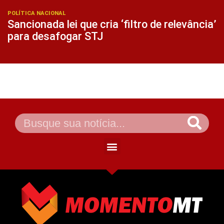
POLÍTICA NACIONAL
Sancionada lei que cria ‘filtro de relevância’
para desafogar STJ