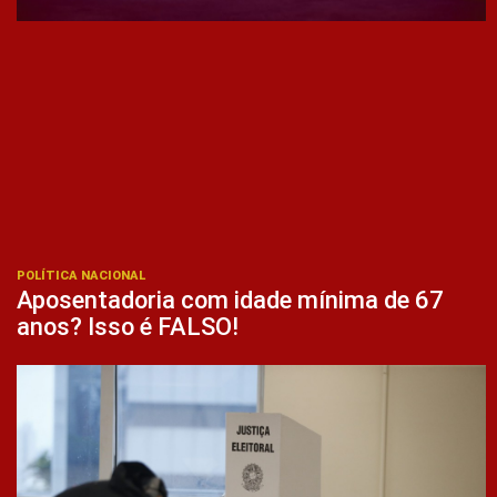
POLÍTICA NACIONAL
Aposentadoria com idade mínima de 67
anos? Isso é FALSO!