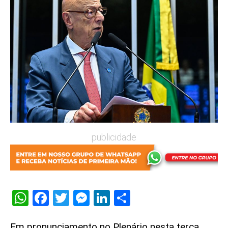
publicidade
WhatsApp
Facebook
Twitter
Messenger
LinkedIn
Share
Em pronunciamento no Plenário nesta terça