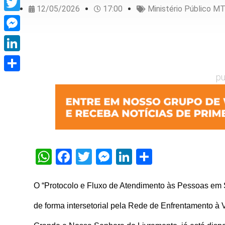
12/05/2026
17:00
Ministério Público M
Twitter
Messenger
LinkedIn
pu
Share
WhatsApp
Facebook
Twitter
Messenger
LinkedIn
Share
O “Protocolo e Fluxo de Atendimento às Pessoas em 
de forma intersetorial pela Rede de Enfrentamento à 