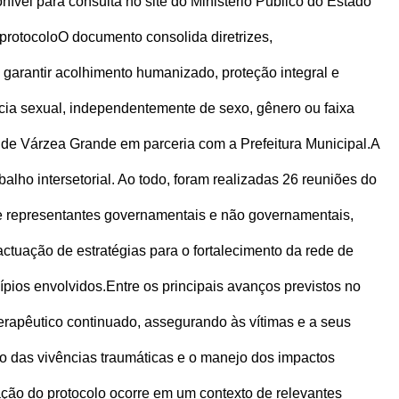
ível para consulta no site do Ministério Público do Estado
protocolo
O documento consolida diretrizes,
garantir acolhimento humanizado, proteção integral e
ncia sexual, independentemente de sexo, gênero ou faixa
a de Várzea Grande em parceria com a Prefeitura Municipal.
A
alho intersetorial. Ao todo, foram realizadas 26 reuniões do
e representantes governamentais e não governamentais,
actuação de estratégias para o fortalecimento da rede de
ípios envolvidos.
Entre os principais avanços previstos no
erapêutico continuado, assegurando às vítimas e a seus
ção das vivências traumáticas e o manejo dos impactos
ação do protocolo ocorre em um contexto de relevantes