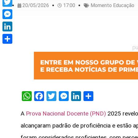
20/05/2026
17:00
Momento Educação
Twitter
Messenger
LinkedIn
pu
Share
WhatsApp
Facebook
Twitter
Messenger
LinkedIn
Share
A
Prova Nacional Docente (PND)
2025 revelo
alcançaram padrão de proficiência e estão ap
foram considerados proficientes, com percen