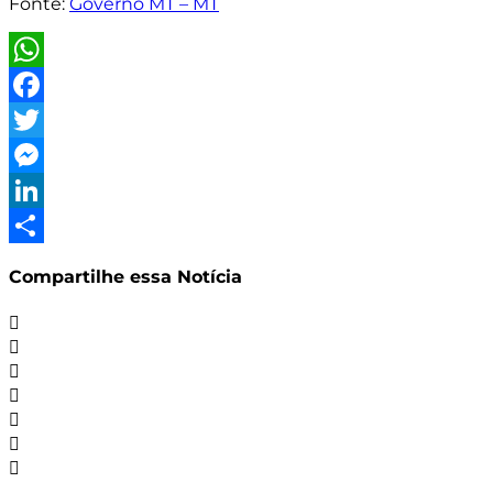
Fonte:
Governo MT – MT
WhatsApp
Facebook
Twitter
Messenger
LinkedIn
Share
Compartilhe essa Notícia