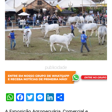
publicidade
WhatsApp
Facebook
Twitter
Messenger
LinkedIn
Share
A Exposição Agropecuária, Comercial e