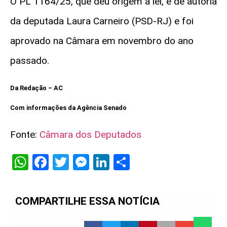
O PL 1164/25, que deu origem à lei, é de autoria
da deputada Laura Carneiro (PSD-RJ) e foi
aprovado na Câmara em novembro do ano
passado.
Da Redação – AC
Com informações da Agência Senado
Fonte:
Câmara dos Deputados
WhatsApp
Facebook
Twitter
Messenger
LinkedIn
Share
COMPARTILHE ESSA NOTÍCIA